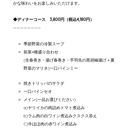
かな味わいをお楽しみいただけます。
◆ディナーコース 3,800円（税込4,180円）
————————
季節野菜の冷製スープ
前菜4種盛り合わせ
(生春巻き・揚げ春巻き・手羽先の黒胡椒揚げ＋夏
野菜のマリネ)一口バインミー
焼きトリッパのサラダ
一口バインセオ
メイン(一品お選びください)
a)ヤリイカの肉詰めトマト煮込み
b)ラム肉の白ワイン煮込みクスクス添え
C)牛ほほ肉の赤ワイン煮込み