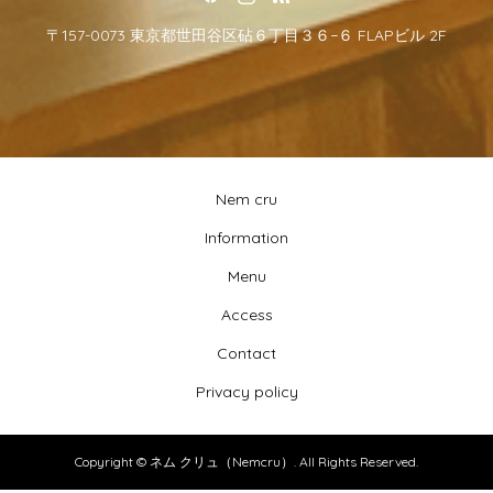
〒157-0073 東京都世田谷区砧６丁目３６−６ FLAPビル 2F
Nem cru
Information
Menu
Access
Contact
Privacy policy
Copyright ©
ネム クリュ（Nemcru）. All Rights Reserved.