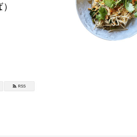
ば）
ベトナム焼きそば「Mì Xào
サオ）」
RSS