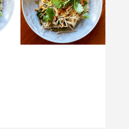
（ミー
ベトナム焼きそば「Mì Xào（ミー
サオ）」