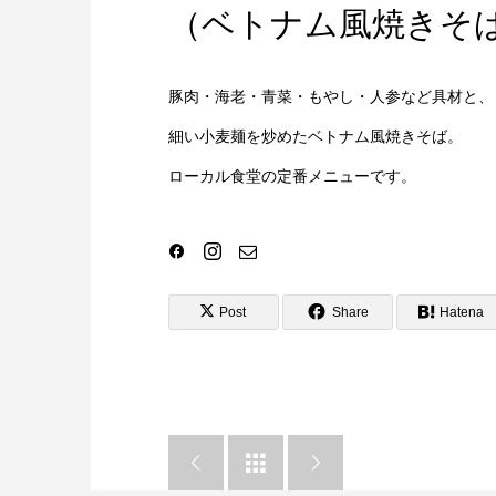
（ベトナム風焼きそ
豚肉・海老・青菜・もやし・人参など具材と、
細い小麦麺を炒めたベトナム風焼きそば。
ローカル食堂の定番メニューです。
Post
Share
Hatena


